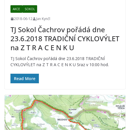
AKCE
SOKOL
2018-06-12
Jan Kynčl
TJ Sokol Čachrov pořádá dne
23.6.2018 TRADIČNÍ CYKLOVÝLET
na Z T R A C E N K U
TJ Sokol Čachrov pořádá dne 23.6.2018 TRADIČNÍ
CYKLOVÝLET na Z T R A C E N K U Sraz v 10:00 hod.
Read More