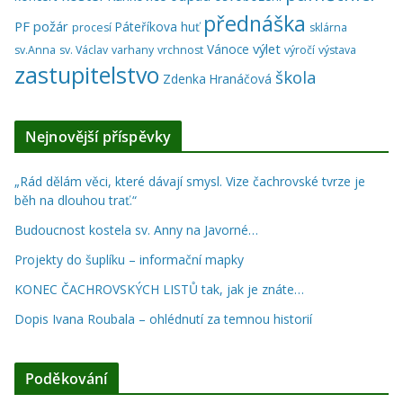
přednáška
PF
požár
Páteříkova huť
procesí
sklárna
výlet
Vánoce
sv.Anna
sv. Václav
varhany
vrchnost
výročí
výstava
zastupitelstvo
škola
Zdenka Hranáčová
Nejnovější příspěvky
„Rád dělám věci, které dávají smysl. Vize čachrovské tvrze je
běh na dlouhou trať.“
Budoucnost kostela sv. Anny na Javorné…
Projekty do šuplíku – informační mapky
KONEC ČACHROVSKÝCH LISTŮ tak, jak je znáte…
Dopis Ivana Roubala – ohlédnutí za temnou historií
Poděkování