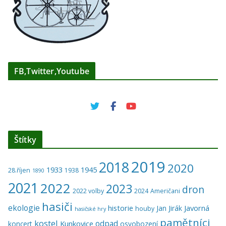
FB,Twitter,Youtube
Štítky
2019
2018
2020
1933
1945
28.říjen
1938
1890
2021
2022
2023
dron
2022 volby
2024
Američani
hasiči
ekologie
historie
Javorná
Jan Jirák
houby
hasičské hry
pamětníci
kostel
odpad
Kunkovice
koncert
osvobození