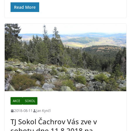
Read More
AKCE
SOKOL
2018-08-11
Jan Kynčl
TJ Sokol Čachrov Vás zve v
sobotu dne 11.8.2018 na