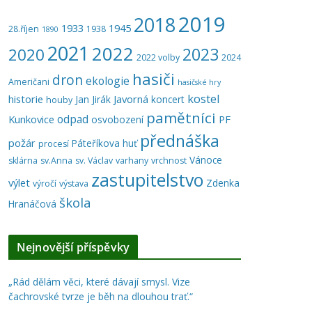
2019
2018
1933
1945
28.říjen
1938
1890
2021
2022
2023
2020
2022 volby
2024
hasiči
dron
ekologie
Američani
hasičské hry
kostel
historie
Javorná
Jan Jirák
koncert
houby
pamětníci
odpad
Kunkovice
PF
osvobození
přednáška
požár
Páteříkova huť
procesí
Vánoce
sklárna
sv.Anna
sv. Václav
varhany
vrchnost
zastupitelstvo
výlet
Zdenka
výročí
výstava
škola
Hranáčová
Nejnovější příspěvky
„Rád dělám věci, které dávají smysl. Vize
čachrovské tvrze je běh na dlouhou trať.“