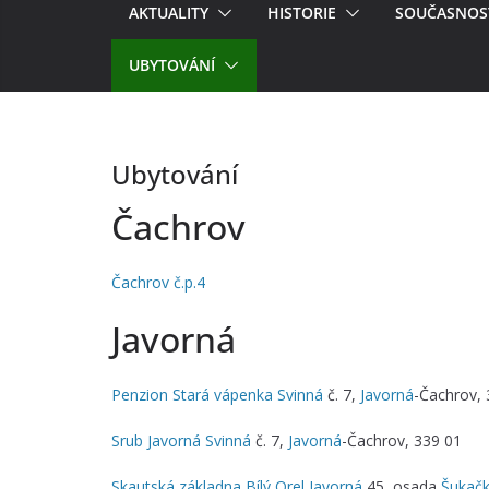
AKTUALITY
HISTORIE
SOUČASNOS
UBYTOVÁNÍ
Ubytování
Čachrov
Čachrov č.p.4
Javorná
Penzion Stará vápenka
Svinná
č. 7,
Javorná
-Čachrov, 
Srub Javorná
Svinná
č. 7,
Javorná
-Čachrov, 339 01
Skautská základna Bílý Orel
Javorná
45, osada
Šukač