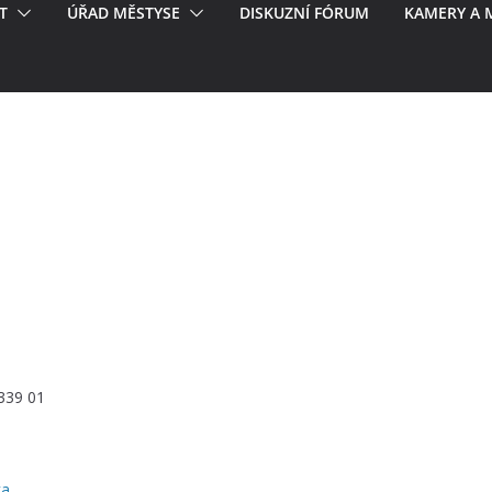
T
ÚŘAD MĚSTYSE
DISKUZNÍ FÓRUM
KAMERY A 
339 01
ka