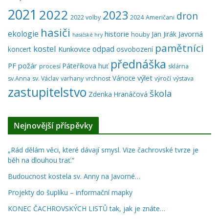
2021
2022
2023
dron
2022 volby
2024
Američani
hasiči
ekologie
historie
Javorná
Jan Jirák
houby
hasičské hry
pamětníci
kostel
odpad
Kunkovice
koncert
osvobození
přednáška
PF
požár
Páteříkova huť
procesí
sklárna
výlet
Vánoce
sv.Anna
sv. Václav
varhany
vrchnost
výročí
výstava
zastupitelstvo
škola
Zdenka Hranáčová
Nejnovější příspěvky
„Rád dělám věci, které dávají smysl. Vize čachrovské tvrze je
běh na dlouhou trať.“
Budoucnost kostela sv. Anny na Javorné…
Projekty do šuplíku – informační mapky
KONEC ČACHROVSKÝCH LISTŮ tak, jak je znáte…