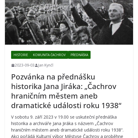
HISTORIE
KOMUNITA ČACHROV
PŘEDNÁŠKA
2023-09-03
Jan Kynčl
Pozvánka na přednášku
historika Jana Jiráka: „Čachrov
hraničním městem aneb
dramatické události roku 1938“
V sobotu 9. září 2023 v 19.00 se uskuteční přednáška
historika a archiváře Jana Jiráka s názvem „Čachrov
hraničním městem aneb dramatické události roku 1938“.
Akci pořádá Kulturní výbor Městyse Čachrov a proběhne