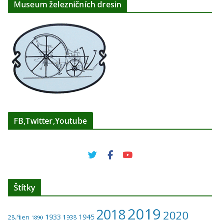
Museum železničních dresin
FB,Twitter,Youtube
Štítky
2019
2018
2020
1933
1945
28.říjen
1938
1890