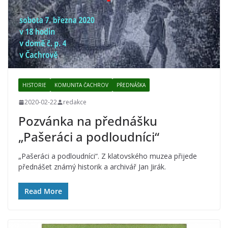
HISTORIE
KOMUNITA ČACHROV
PŘEDNÁŠKA
2020-02-22
redakce
Pozvánka na přednášku
„Pašeráci a podloudníci“
„Pašeráci a podloudníci“. Z klatovského muzea přijede
přednášet známý historik a archivář Jan Jirák.
Read More