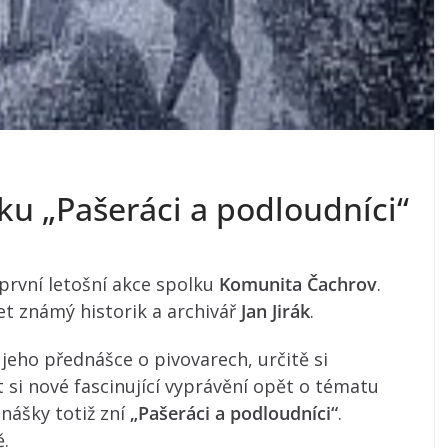
u „Pašeráci a podloudníci“
první letošní akce spolku
Komunita Čachrov
.
t známý historik a archivář
Jan Jirák
.
jeho přednášce o pivovarech, určitě si
t si nové fascinující vyprávění opět o tématu
nášky totiž zní
„Pašeráci a podloudníci“
.
ě.