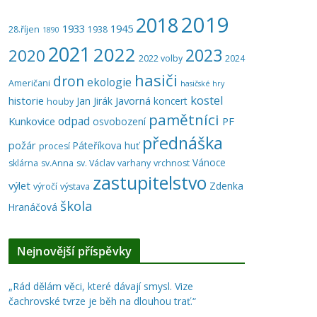
2019
2018
1933
1945
28.říjen
1938
1890
2021
2022
2023
2020
2022 volby
2024
hasiči
dron
ekologie
Američani
hasičské hry
kostel
historie
Javorná
Jan Jirák
koncert
houby
pamětníci
odpad
Kunkovice
PF
osvobození
přednáška
požár
Páteříkova huť
procesí
Vánoce
sklárna
sv.Anna
sv. Václav
varhany
vrchnost
zastupitelstvo
výlet
Zdenka
výročí
výstava
škola
Hranáčová
Nejnovější příspěvky
„Rád dělám věci, které dávají smysl. Vize
čachrovské tvrze je běh na dlouhou trať.“