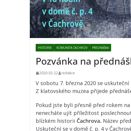
HISTORIE
KOMUNITA ČACHROV
PŘEDNÁŠKA
Pozvánka na přednášk
2020-02-22
redakce
V sobotu 7. března 2020 se uskuteční 
Z klatovského muzea přijede přednáše
Pokud jste byli přesně před rokem na 
nenecháte ujít příležitost poslechnou
blízkém historii
Čachrova.
Název před
Uskuteční se v domě č. p. 4 v Čachrov