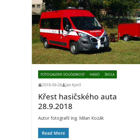
FOTOGALERIE-SOUČASNOST
HASIČI
ŠKOLA
2018-09-28
Jan Kynčl
Křest hasičského auta
28.9.2018
Autor fotografií Ing. Milan Kozák
Read More