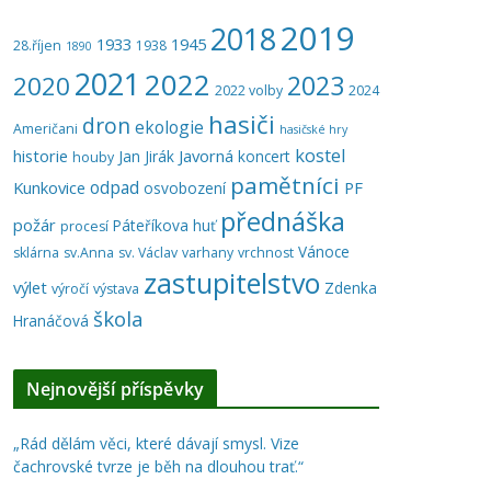
2019
2018
1933
1945
28.říjen
1938
1890
2021
2022
2023
2020
2022 volby
2024
hasiči
dron
ekologie
Američani
hasičské hry
kostel
historie
Javorná
Jan Jirák
koncert
houby
pamětníci
odpad
Kunkovice
PF
osvobození
přednáška
požár
Páteříkova huť
procesí
Vánoce
sklárna
sv.Anna
sv. Václav
varhany
vrchnost
zastupitelstvo
výlet
Zdenka
výročí
výstava
škola
Hranáčová
Nejnovější příspěvky
„Rád dělám věci, které dávají smysl. Vize
čachrovské tvrze je běh na dlouhou trať.“