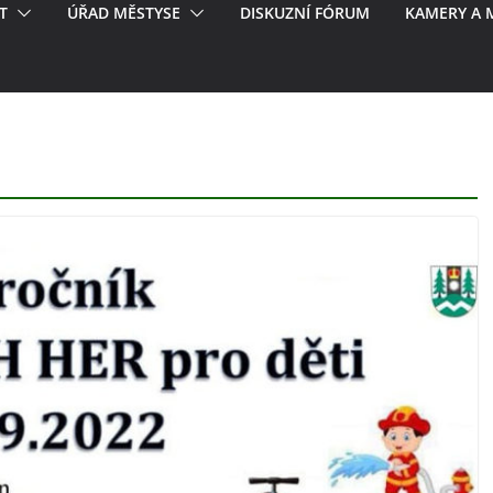
T
ÚŘAD MĚSTYSE
DISKUZNÍ FÓRUM
KAMERY A 