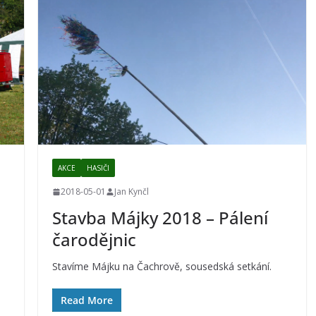
AKCE
HASIČI
2018-05-01
Jan Kynčl
Stavba Májky 2018 – Pálení
čarodějnic
Stavíme Májku na Čachrově, sousedská setkání.
Read More