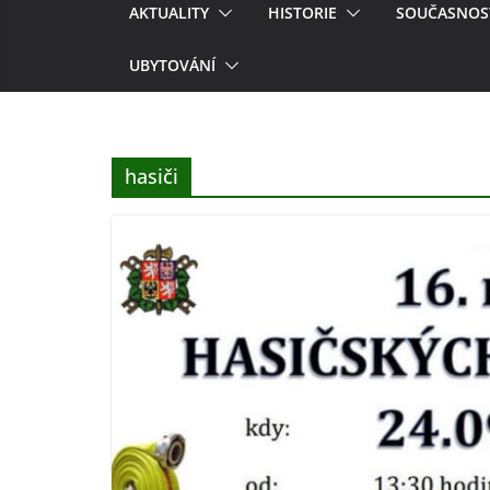
AKTUALITY
HISTORIE
SOUČASNOS
UBYTOVÁNÍ
hasiči