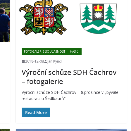
FOTOGALERIE-SOUČASNOST
HASIČI
2018-12-08
Jan Kynčl
Výroční schůze SDH Čachrov
– fotogalerie
Výroční schůze SDH Čachrov – 8.prosince v „bývalé
restauraci u Šedlbaurů“
Read More