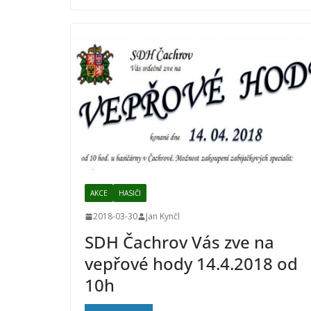
AKCE
HASIČI
2018-03-30
Jan Kynčl
SDH Čachrov Vás zve na
vepřové hody 14.4.2018 od
10h