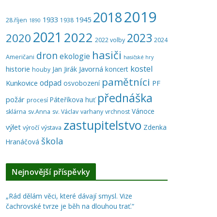
2019
2018
1933
1945
28.říjen
1938
1890
2021
2022
2023
2020
2022 volby
2024
hasiči
dron
ekologie
Američani
hasičské hry
kostel
historie
Javorná
Jan Jirák
koncert
houby
pamětníci
odpad
Kunkovice
PF
osvobození
přednáška
požár
Páteříkova huť
procesí
Vánoce
sklárna
sv.Anna
sv. Václav
varhany
vrchnost
zastupitelstvo
výlet
Zdenka
výročí
výstava
škola
Hranáčová
Nejnovější příspěvky
„Rád dělám věci, které dávají smysl. Vize
čachrovské tvrze je běh na dlouhou trať.“