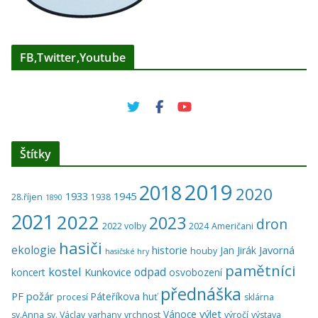
FB,Twitter,Youtube
Štítky
2019
2018
2020
1933
1945
28.říjen
1938
1890
2021
2022
2023
dron
2022 volby
2024
Američani
hasiči
ekologie
historie
Javorná
Jan Jirák
houby
hasičské hry
pamětníci
kostel
odpad
Kunkovice
koncert
osvobození
přednáška
PF
požár
Páteříkova huť
procesí
sklárna
výlet
Vánoce
sv.Anna
sv. Václav
varhany
vrchnost
výročí
výstava