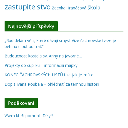
zastupitelstvo
škola
Zdenka Hranáčová
Nejnovější příspěvky
„Rád dělám věci, které dávají smysl. Vize čachrovské tvrze je
běh na dlouhou trať.“
Budoucnost kostela sv. Anny na Javorné…
Projekty do šuplíku – informační mapky
KONEC ČACHROVSKÝCH LISTŮ tak, jak je znáte…
Dopis Ivana Roubala – ohlédnutí za temnou historií
Poděkování
Všem kteří pomohli. Díky!!!