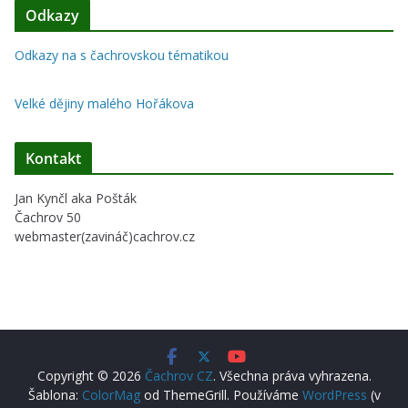
Odkazy
Odkazy na s čachrovskou tématikou
Velké dějiny malého Hořákova
Kontakt
Jan Kynčl aka Pošták
Čachrov 50
webmaster(zavináč)cachrov.cz
Copyright © 2026
Čachrov CZ
. Všechna práva vyhrazena.
Šablona:
ColorMag
od ThemeGrill. Používáme
WordPress
(v