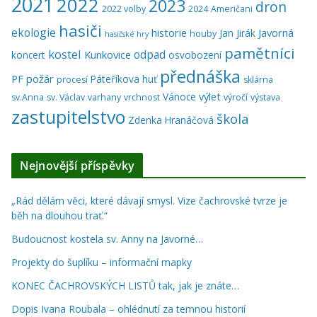
2021
2022
2023
dron
2022 volby
2024
Američani
hasiči
ekologie
historie
Javorná
Jan Jirák
houby
hasičské hry
pamětníci
kostel
odpad
Kunkovice
koncert
osvobození
přednáška
PF
požár
Páteříkova huť
procesí
sklárna
výlet
Vánoce
sv.Anna
sv. Václav
varhany
vrchnost
výročí
výstava
zastupitelstvo
škola
Zdenka Hranáčová
Nejnovější příspěvky
„Rád dělám věci, které dávají smysl. Vize čachrovské tvrze je
běh na dlouhou trať.“
Budoucnost kostela sv. Anny na Javorné…
Projekty do šuplíku – informační mapky
KONEC ČACHROVSKÝCH LISTŮ tak, jak je znáte…
Dopis Ivana Roubala – ohlédnutí za temnou historií