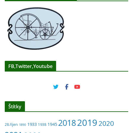
FB,Twitter,Youtube
Štítky
2019
2018
2020
1933
1945
28.říjen
1938
1890