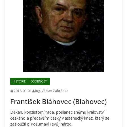
HISTORIE
OSOBNOSTI
2018-03-01
Ing. Václav Zahrádka
František Bláhovec (Blahovec)
Děkan, konzistorní rada, poslanec sněmu království
českého a především český vlastenecký kněz, který se
zasloužil o Pošumaví i svůj národ.