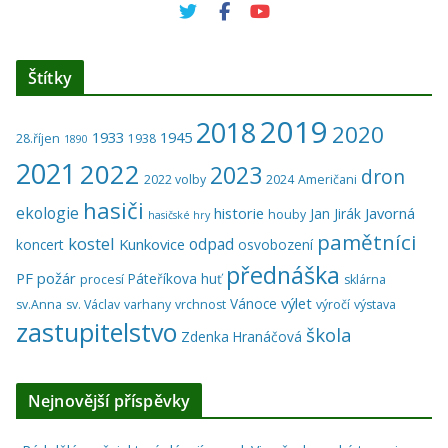
Štítky
2019
2018
2020
1933
1945
28.říjen
1938
1890
2021
2022
2023
dron
2022 volby
2024
Američani
hasiči
ekologie
historie
Javorná
Jan Jirák
houby
hasičské hry
pamětníci
kostel
odpad
Kunkovice
koncert
osvobození
přednáška
PF
požár
Páteříkova huť
procesí
sklárna
výlet
Vánoce
sv.Anna
sv. Václav
varhany
vrchnost
výročí
výstava
zastupitelstvo
škola
Zdenka Hranáčová
Nejnovější příspěvky