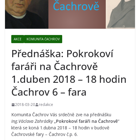
AKCE
KOMUNITA ČACHROV
Přednáška: Pokrokoví
faráři na Čachrově
1.duben 2018 – 18 hodin
Čachrov 6 – fara
2018-03-20
redakce
Komunita Čachrov Vás srdečně zve na přednášku
Ing.Václava Zahrádky
„
Pokrokoví faráři na Čachrově
“
která se koná 1.dubna 2018 – 18 hodin v budově
Čachrovské fary – Čachrov č.p. 6.