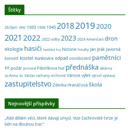
Štítky
2019
2018
2020
1933
1945
28.říjen
1938
1890
2021
2022
2023
dron
2022 volby
2024
Američani
hasiči
ekologie
historie
Javorná
Jan Jirák
houby
hasičské hry
pamětníci
kostel
odpad
Kunkovice
koncert
osvobození
přednáška
PF
požár
Páteříkova huť
procesí
sklárna
výlet
Vánoce
sv.Anna
sv. Václav
varhany
vrchnost
výročí
výstava
zastupitelstvo
škola
Zdenka Hranáčová
Nejnovější příspěvky
„Rád dělám věci, které dávají smysl. Vize čachrovské tvrze je
běh na dlouhou trať.“