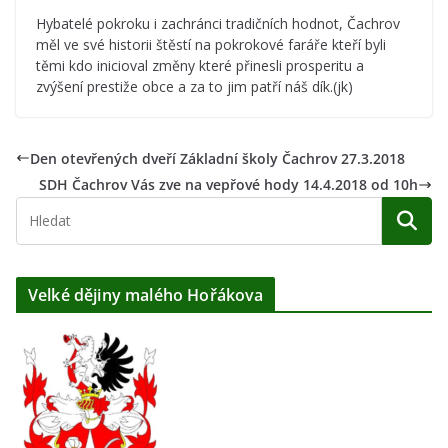
Hybatelé pokroku i zachránci tradičních hodnot, Čachrov
měl ve své historii štěstí na pokrokové faráře kteří byli
těmi kdo inicioval změny které přinesli prosperitu a
zvýšení prestiže obce a za to jim patří náš dík.(jk)
Den otevřených dveří Základní školy Čachrov 27.3.2018
SDH Čachrov Vás zve na vepřové hody 14.4.2018 od 10h
Velké dějiny malého Hořákova