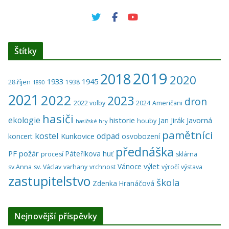
Štítky
2019
2018
2020
1933
1945
28.říjen
1938
1890
2021
2022
2023
dron
2022 volby
2024
Američani
hasiči
ekologie
historie
Javorná
Jan Jirák
houby
hasičské hry
pamětníci
kostel
odpad
Kunkovice
koncert
osvobození
přednáška
PF
požár
Páteříkova huť
procesí
sklárna
výlet
Vánoce
sv.Anna
sv. Václav
varhany
vrchnost
výročí
výstava
zastupitelstvo
škola
Zdenka Hranáčová
Nejnovější příspěvky