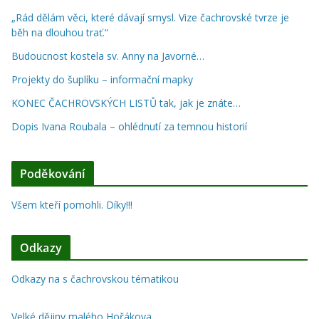
„Rád dělám věci, které dávají smysl. Vize čachrovské tvrze je
běh na dlouhou trať.“
Budoucnost kostela sv. Anny na Javorné…
Projekty do šuplíku – informační mapky
KONEC ČACHROVSKÝCH LISTŮ tak, jak je znáte…
Dopis Ivana Roubala – ohlédnutí za temnou historií
Poděkování
Všem kteří pomohli. Díky!!!
Odkazy
Odkazy na s čachrovskou tématikou
Velké dějiny malého Hořákova