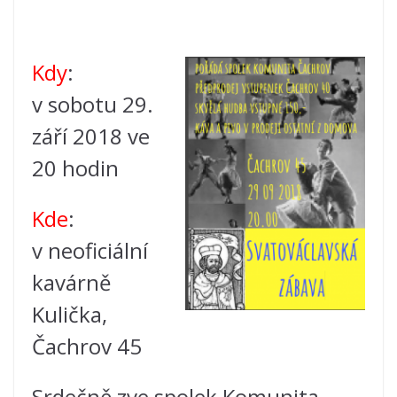
Kdy
:
v sobotu 29.
září 2018 ve
20 hodin
Kde
:
v neoficiální
kavárně
Kulička,
Čachrov 45
Srdečně zve spolek Komunita