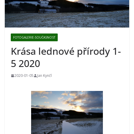
FOTOGALERIE-SOUČASNOST
Krása lednové přírody 1-
5 2020
2020-01-05
Jan Kynčl