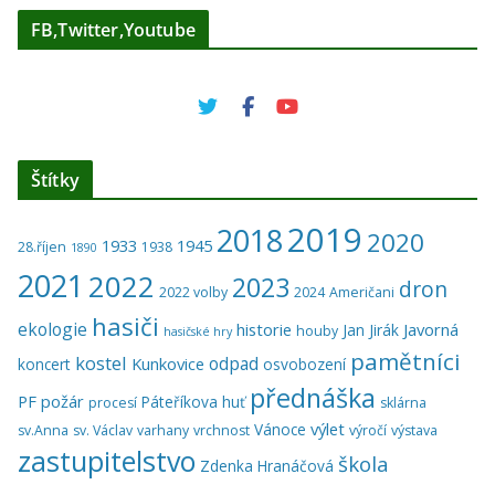
FB,Twitter,Youtube
Štítky
2019
2018
2020
1933
1945
28.říjen
1938
1890
2021
2022
2023
dron
2022 volby
2024
Američani
hasiči
ekologie
historie
Javorná
Jan Jirák
houby
hasičské hry
pamětníci
kostel
odpad
Kunkovice
koncert
osvobození
přednáška
PF
požár
Páteříkova huť
procesí
sklárna
výlet
Vánoce
sv.Anna
sv. Václav
varhany
vrchnost
výročí
výstava
zastupitelstvo
škola
Zdenka Hranáčová