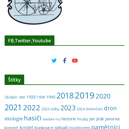
FB,Twitter,Youtube
Štítky
2019
2018
2020
1933
1945
28.říjen
1938
1890
2021
2022
2023
dron
2022 volby
2024
Američani
hasiči
ekologie
historie
Javorná
Jan Jirák
houby
hasičské hry
pamětníci
kostel
odpad
Kunkovice
koncert
osvobození