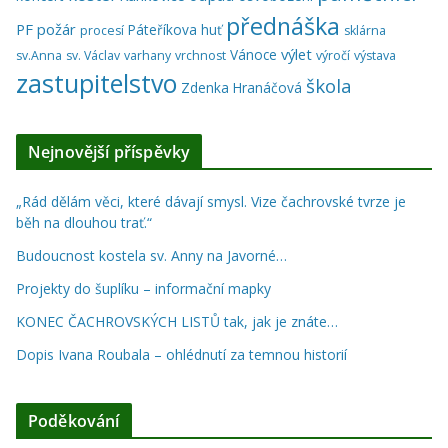
přednáška
PF
požár
Páteříkova huť
procesí
sklárna
výlet
Vánoce
sv.Anna
sv. Václav
varhany
vrchnost
výročí
výstava
zastupitelstvo
škola
Zdenka Hranáčová
Nejnovější příspěvky
„Rád dělám věci, které dávají smysl. Vize čachrovské tvrze je
běh na dlouhou trať.“
Budoucnost kostela sv. Anny na Javorné…
Projekty do šuplíku – informační mapky
KONEC ČACHROVSKÝCH LISTŮ tak, jak je znáte…
Dopis Ivana Roubala – ohlédnutí za temnou historií
Poděkování