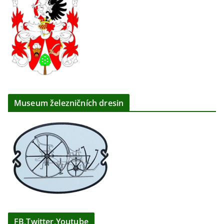
Museum železničních dresin
FB,Twitter,Youtube