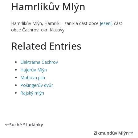
Hamrlíkův Mlýn
Hamrlíkův Mlýn, Hamrlík = zaniklá část obce
Jesení
, část
obce Čachrov, okr. Klatovy
Related Entries
Elektrárna Čachrov
Hajdrův Mlýn
Motlova pila
Pošingerův dvůr
Rajský mlýn
Suché Studánky
Zikmundův Mlýn