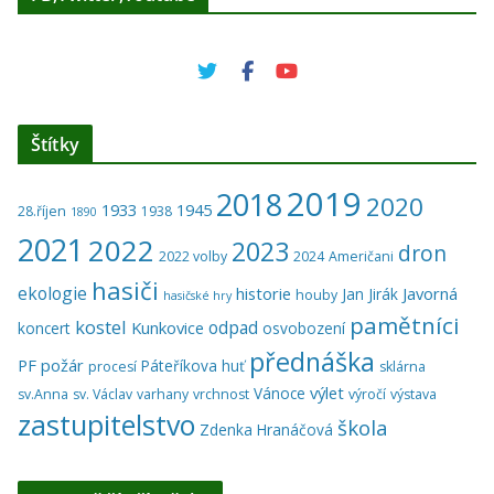
Štítky
2019
2018
2020
1933
1945
28.říjen
1938
1890
2021
2022
2023
dron
2022 volby
2024
Američani
hasiči
ekologie
historie
Javorná
Jan Jirák
houby
hasičské hry
pamětníci
kostel
odpad
Kunkovice
koncert
osvobození
přednáška
PF
požár
Páteříkova huť
procesí
sklárna
výlet
Vánoce
sv.Anna
sv. Václav
varhany
vrchnost
výročí
výstava
zastupitelstvo
škola
Zdenka Hranáčová