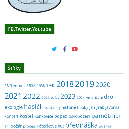
FB,Twitter,Youtube
Štítky
2019
2018
2020
1933
1945
28.říjen
1938
1890
2021
2022
2023
dron
2022 volby
2024
Američani
hasiči
ekologie
historie
Javorná
Jan Jirák
houby
hasičské hry
pamětníci
kostel
odpad
Kunkovice
koncert
osvobození
přednáška
PF
požár
Páteříkova huť
procesí
sklárna