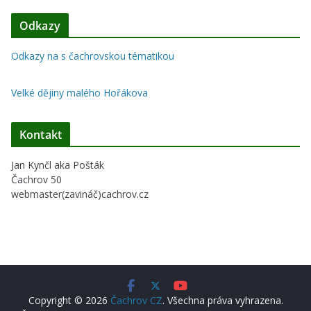
Odkazy
Odkazy na s čachrovskou tématikou
Velké dějiny malého Hořákova
Kontakt
Jan Kynčl aka Pošták
Čachrov 50
webmaster(zavináč)cachrov.cz
Copyright © 2026
Čachrov CZ
. Všechna práva vyhrazena.