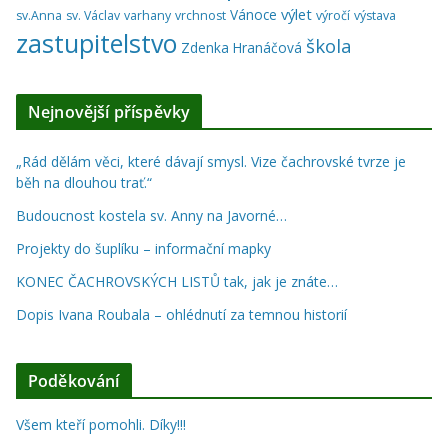
výlet
Vánoce
sv.Anna
sv. Václav
varhany
vrchnost
výročí
výstava
zastupitelstvo
škola
Zdenka Hranáčová
Nejnovější příspěvky
„Rád dělám věci, které dávají smysl. Vize čachrovské tvrze je
běh na dlouhou trať.“
Budoucnost kostela sv. Anny na Javorné…
Projekty do šuplíku – informační mapky
KONEC ČACHROVSKÝCH LISTŮ tak, jak je znáte…
Dopis Ivana Roubala – ohlédnutí za temnou historií
Poděkování
Všem kteří pomohli. Díky!!!