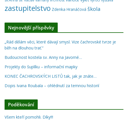
sv.Anna
sv. Václav
varhany
vrchnost
výročí
výstava
zastupitelstvo
škola
Zdenka Hranáčová
Nejnovější příspěvky
„Rád dělám věci, které dávají smysl. Vize čachrovské tvrze je
běh na dlouhou trať.“
Budoucnost kostela sv. Anny na Javorné…
Projekty do šuplíku – informační mapky
KONEC ČACHROVSKÝCH LISTŮ tak, jak je znáte…
Dopis Ivana Roubala – ohlédnutí za temnou historií
Poděkování
Všem kteří pomohli. Díky!!!