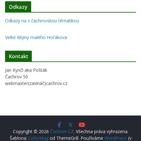
Odkazy
Odkazy na s čachrovskou tématikou
Velké dějiny malého Hořákova
Kontakt
Jan Kynčl aka Pošták
Čachrov 50
webmaster(zavináč)cachrov.cz
Copyright © 2026
Čachrov CZ
. Všechna práva vyhrazena.
Šablona:
ColorMag
od ThemeGrill. Používáme
WordPress
(v