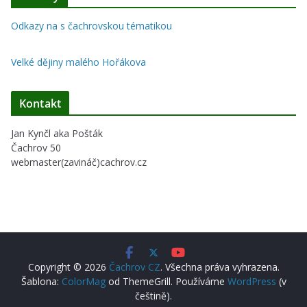
Odkazy na s čachrovskou tématikou
Velké dějiny malého Hořákova
Kontakt
Jan Kynčl aka Pošták
Čachrov 50
webmaster(zavináč)cachrov.cz
Copyright © 2026
Čachrov CZ
. Všechna práva vyhrazena.
Šablona:
ColorMag
od ThemeGrill. Používáme
WordPress
(v
češtině).