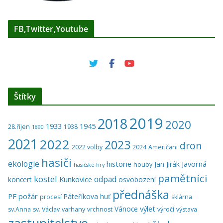
FB,Twitter,Youtube
Štítky
2019
2018
2020
1933
1945
28.říjen
1938
1890
2021
2022
2023
dron
2022 volby
2024
Američani
hasiči
ekologie
historie
Javorná
Jan Jirák
houby
hasičské hry
pamětníci
kostel
odpad
Kunkovice
koncert
osvobození
přednáška
PF
požár
Páteříkova huť
procesí
sklárna
výlet
Vánoce
sv.Anna
sv. Václav
varhany
vrchnost
výročí
výstava
zastupitelstvo