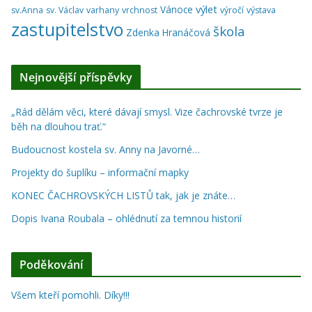
výlet
Vánoce
sv.Anna
sv. Václav
varhany
vrchnost
výročí
výstava
zastupitelstvo
škola
Zdenka Hranáčová
Nejnovější příspěvky
„Rád dělám věci, které dávají smysl. Vize čachrovské tvrze je
běh na dlouhou trať.“
Budoucnost kostela sv. Anny na Javorné…
Projekty do šuplíku – informační mapky
KONEC ČACHROVSKÝCH LISTŮ tak, jak je znáte…
Dopis Ivana Roubala – ohlédnutí za temnou historií
Poděkování
Všem kteří pomohli. Díky!!!