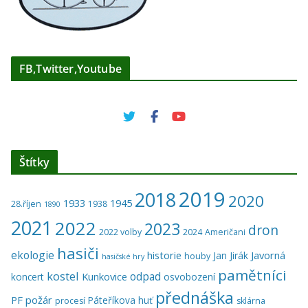
FB,Twitter,Youtube
Štítky
2019
2018
2020
1933
1945
28.říjen
1938
1890
2021
2022
2023
dron
2022 volby
2024
Američani
hasiči
ekologie
historie
Javorná
Jan Jirák
houby
hasičské hry
pamětníci
kostel
odpad
Kunkovice
koncert
osvobození
přednáška
PF
požár
Páteříkova huť
procesí
sklárna