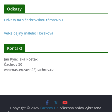
Odkazy
Odkazy na s čachrovskou tématikou
Velké dějiny malého Hořákova
Kontakt
Jan Kynčl aka Pošták
Čachrov 50
webmaster(zavináč)cachrov.cz
Copyright © 2026
Čachrov CZ
. Všechna práva vyhrazena.