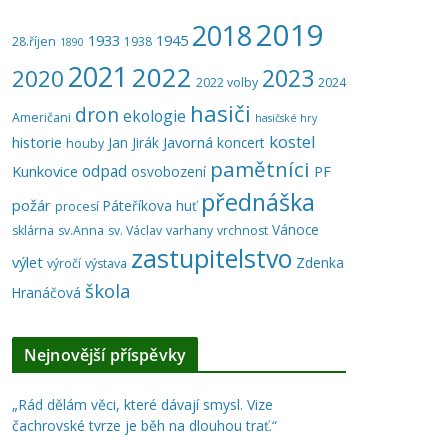
2019
2018
1933
1945
28.říjen
1938
1890
2021
2022
2023
2020
2022 volby
2024
hasiči
dron
ekologie
Američani
hasičské hry
kostel
historie
Javorná
Jan Jirák
koncert
houby
pamětníci
odpad
Kunkovice
PF
osvobození
přednáška
požár
Páteříkova huť
procesí
Vánoce
sklárna
sv.Anna
sv. Václav
varhany
vrchnost
zastupitelstvo
výlet
Zdenka
výročí
výstava
škola
Hranáčová
Nejnovější příspěvky
„Rád dělám věci, které dávají smysl. Vize
čachrovské tvrze je běh na dlouhou trať.“