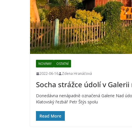
NOVINKY
OSTATNÍ
2022-06-16
Zdena Hranáčová
Socha strážce údolí v Galeri
Donedávna nenápadně označená Galerie Nad údolím
Klatovský řezbář Petr Štýs spolu
Read More