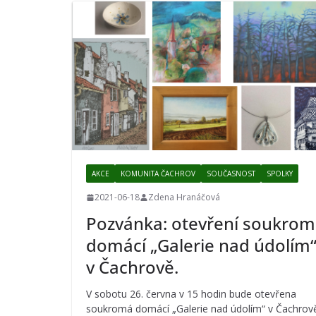
AKCE
KOMUNITA ČACHROV
SOUČASNOST
SPOLKY
2021-06-18
Zdena Hranáčová
Pozvánka: otevření soukro
domácí „Galerie nad údolím
v Čachrově.
V sobotu 26. června v 15 hodin bude otevřena
soukromá domácí „Galerie nad údolím“ v Čachrov