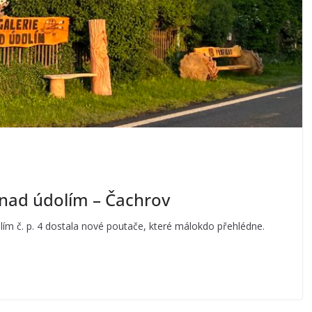
i nad údolím – Čachrov
 č. p. 4 dostala nové poutače, které málokdo přehlédne.