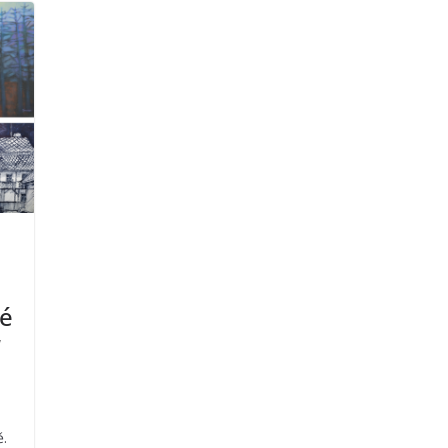
mé
“
ě.