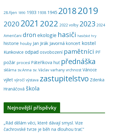
2019
2018
1933
1945
28.říjen
1938
1890
2021
2022
2023
2020
2022 volby
2024
hasiči
dron
ekologie
Američani
hasičské hry
kostel
historie
Javorná
Jan Jirák
koncert
houby
pamětníci
odpad
Kunkovice
PF
osvobození
přednáška
požár
Páteříkova huť
procesí
Vánoce
sklárna
sv.Anna
sv. Václav
varhany
vrchnost
zastupitelstvo
výlet
Zdenka
výročí
výstava
škola
Hranáčová
Nejnovější příspěvky
„Rád dělám věci, které dávají smysl. Vize
čachrovské tvrze je běh na dlouhou trať.“