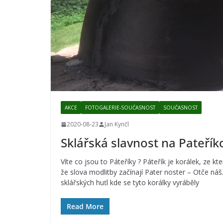
AKCE
FOTOGALERIE-SOUČASNOST
SOUČASNOST
2020-08-23
Jan Kynčl
Sklářská slavnost na Pateříko
Víte co jsou to Páteříky ? Páteřík je korálek, ze k
že slova modlitby začínají Pater noster – Otče ná
sklářských huťí kde se tyto korálky vyráběly
Read More