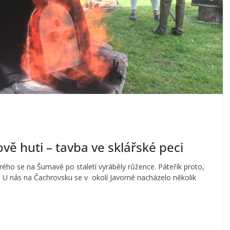
vě huti – tavba ve sklářské peci
terého se na Šumavě po staletí vyráběly růžence. Páteřík proto,
š. U nás na Čachrovsku se v okolí Javorné nacházelo několik