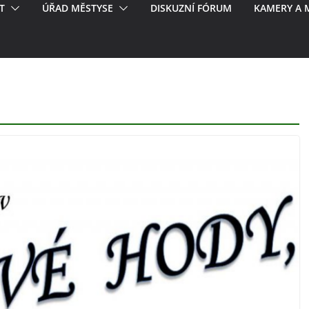
T
ÚŘAD MĚSTYSE
DISKUZNÍ FÓRUM
KAMERY A 