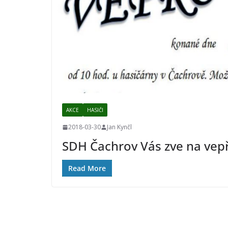
AKCE
HASIČI
2018-03-30
Jan Kynčl
SDH Čachrov Vás zve na vep
Read More