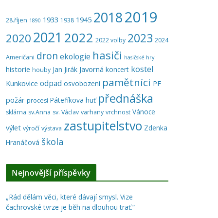
2019
2018
1933
1945
28.říjen
1938
1890
2021
2022
2023
2020
2022 volby
2024
hasiči
dron
ekologie
Američani
hasičské hry
kostel
historie
Javorná
Jan Jirák
koncert
houby
pamětníci
odpad
Kunkovice
PF
osvobození
přednáška
požár
Páteříkova huť
procesí
Vánoce
sklárna
sv.Anna
sv. Václav
varhany
vrchnost
zastupitelstvo
výlet
Zdenka
výročí
výstava
škola
Hranáčová
Nejnovější příspěvky
„Rád dělám věci, které dávají smysl. Vize
čachrovské tvrze je běh na dlouhou trať.“