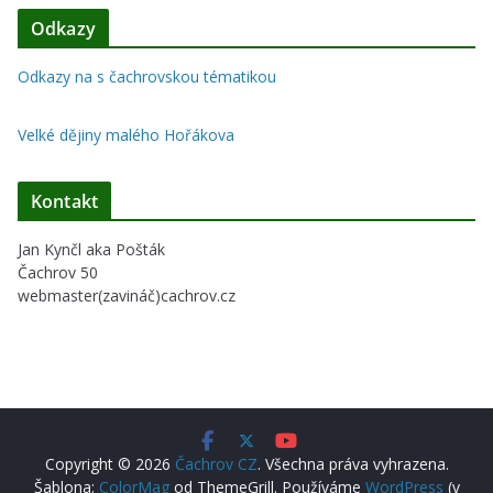
Odkazy
Odkazy na s čachrovskou tématikou
Velké dějiny malého Hořákova
Kontakt
Jan Kynčl aka Pošták
Čachrov 50
webmaster(zavináč)cachrov.cz
Copyright © 2026
Čachrov CZ
. Všechna práva vyhrazena.
Šablona:
ColorMag
od ThemeGrill. Používáme
WordPress
(v