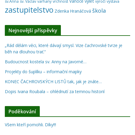
výlet
Vánoce
sv.Anna
sv. Václav
varhany
vrchnost
výročí
výstava
zastupitelstvo
škola
Zdenka Hranáčová
Nejnovější příspěvky
„Rád dělám věci, které dávají smysl. Vize čachrovské tvrze je
běh na dlouhou trať.“
Budoucnost kostela sv. Anny na Javorné…
Projekty do šuplíku – informační mapky
KONEC ČACHROVSKÝCH LISTŮ tak, jak je znáte…
Dopis Ivana Roubala – ohlédnutí za temnou historií
Poděkování
Všem kteří pomohli. Díky!!!