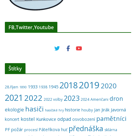
FB,Twitter,Youtube
Štítky
2019
2018
2020
1933
1945
28.říjen
1938
1890
2021
2022
2023
dron
2022 volby
2024
Američani
hasiči
ekologie
historie
Javorná
Jan Jirák
houby
hasičské hry
pamětníci
kostel
odpad
Kunkovice
koncert
osvobození
přednáška
PF
požár
Páteříkova huť
procesí
sklárna