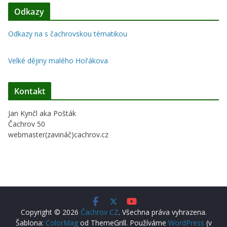
Odkazy
Odkazy na s čachrovskou tématikou
Velké dějiny malého Hořákova
Kontakt
Jan Kynčl aka Pošták
Čachrov 50
webmaster(zavináč)cachrov.cz
Copyright © 2026
Čachrov CZ
. Všechna práva vyhrazena.
Šablona:
ColorMag
od ThemeGrill. Používáme
WordPress
(v