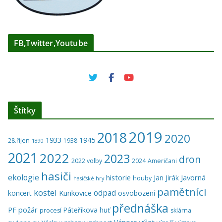
FB,Twitter,Youtube
Štítky
2019
2018
2020
1933
1945
28.říjen
1938
1890
2021
2022
2023
dron
2022 volby
2024
Američani
hasiči
ekologie
historie
Javorná
Jan Jirák
houby
hasičské hry
pamětníci
kostel
odpad
Kunkovice
koncert
osvobození
přednáška
PF
požár
Páteříkova huť
procesí
sklárna
výlet