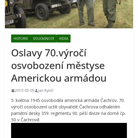
HISTORIE
SOUČASNOST
VIDEA
Oslavy 70.výročí
osvobození městyse
Americkou armádou
2015-05-05
Jan Kynčl
5. května 1945 osvobodila americká armáda Čachrov. 70.
výročí osvobození uctili obyvatelé Čachrova odhalením
pamětní desky 359. regimentu 90. pěší divize na domě čp.
50 v Čachrově.