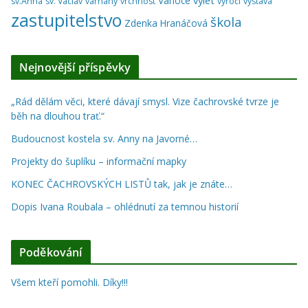
Vánoce
sv.Anna
sv. Václav
varhany
vrchnost
výročí
výstava
zastupitelstvo
škola
Zdenka Hranáčová
Nejnovější příspěvky
„Rád dělám věci, které dávají smysl. Vize čachrovské tvrze je
běh na dlouhou trať.“
Budoucnost kostela sv. Anny na Javorné…
Projekty do šuplíku – informační mapky
KONEC ČACHROVSKÝCH LISTŮ tak, jak je znáte…
Dopis Ivana Roubala – ohlédnutí za temnou historií
Poděkování
Všem kteří pomohli. Díky!!!