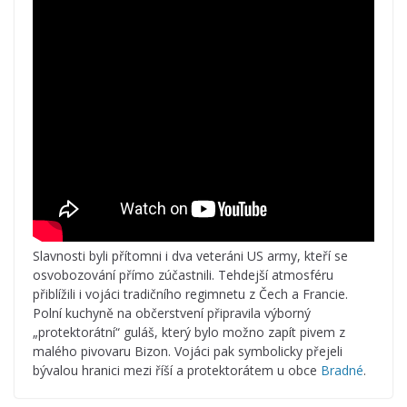
Slavnosti byli přítomni i dva veteráni US army, kteří se
osvobozování přímo zúčastnili. Tehdejší atmosféru
přiblížili i vojáci tradičního regimnetu z Čech a Francie.
Polní kuchyně na občerstvení připravila výborný
„protektorátní“ guláš, který bylo možno zapít pivem z
malého pivovaru Bizon. Vojáci pak symbolicky přejeli
bývalou hranici mezi říší a protektorátem u obce
Bradné
.