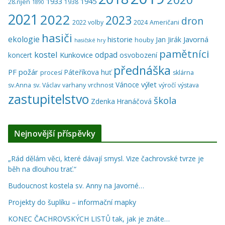
1933
1945
28.říjen
1938
1890
2021
2022
2023
dron
2022 volby
2024
Američani
hasiči
ekologie
historie
Javorná
Jan Jirák
houby
hasičské hry
pamětníci
kostel
odpad
Kunkovice
koncert
osvobození
přednáška
PF
požár
Páteříkova huť
procesí
sklárna
výlet
Vánoce
sv.Anna
sv. Václav
varhany
vrchnost
výročí
výstava
zastupitelstvo
škola
Zdenka Hranáčová
Nejnovější příspěvky
„Rád dělám věci, které dávají smysl. Vize čachrovské tvrze je
běh na dlouhou trať.“
Budoucnost kostela sv. Anny na Javorné…
Projekty do šuplíku – informační mapky
KONEC ČACHROVSKÝCH LISTŮ tak, jak je znáte…