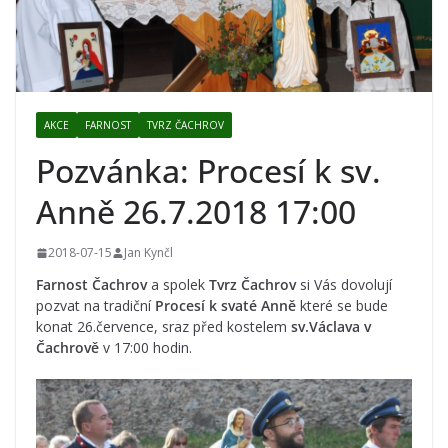
AKCE
FARNOST
TVRZ ČACHROV
Pozvánka: Procesí k sv.
Anně 26.7.2018 17:00
2018-07-15
Jan Kynčl
Farnost Čachrov
a spolek
Tvrz Čachrov
si Vás dovolují
pozvat na tradiční
Procesí k svaté Anně
které se bude
konat 26.července, sraz před kostelem
sv.Václava v
Čachrově
v 17:00 hodin.