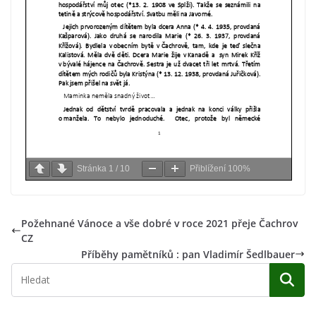
Stránka
1
/
10
Přiblížení
100%
Požehnané Vánoce a vše dobré v roce 2021 přeje Čachrov
CZ
Příběhy pamětníků : pan Vladimír Šedlbauer