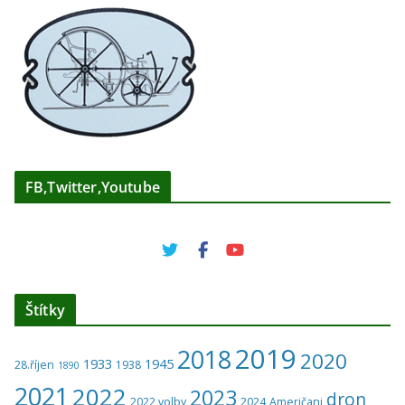
FB,Twitter,Youtube
Štítky
2019
2018
2020
1933
1945
28.říjen
1938
1890
2021
2022
2023
dron
2022 volby
2024
Američani