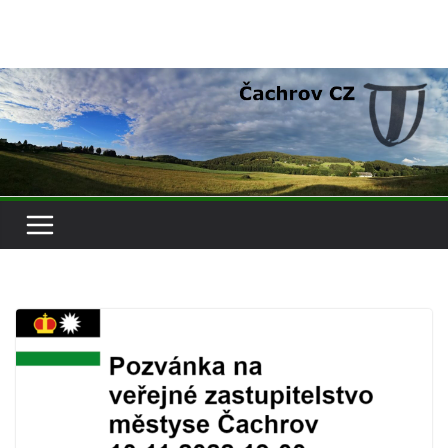
Přeskočit
na
obsah