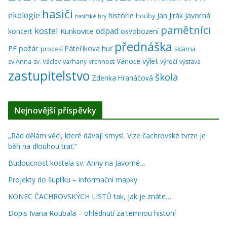
hasiči
ekologie
historie
Javorná
Jan Jirák
houby
hasičské hry
pamětníci
kostel
odpad
Kunkovice
koncert
osvobození
přednáška
PF
požár
Páteříkova huť
procesí
sklárna
výlet
Vánoce
sv.Anna
sv. Václav
varhany
vrchnost
výročí
výstava
zastupitelstvo
škola
Zdenka Hranáčová
Nejnovější příspěvky
„Rád dělám věci, které dávají smysl. Vize čachrovské tvrze je
běh na dlouhou trať.“
Budoucnost kostela sv. Anny na Javorné…
Projekty do šuplíku – informační mapky
KONEC ČACHROVSKÝCH LISTŮ tak, jak je znáte…
Dopis Ivana Roubala – ohlédnutí za temnou historií