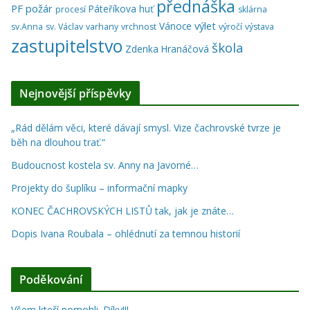
přednáška
PF
požár
Páteříkova huť
procesí
sklárna
výlet
Vánoce
sv.Anna
sv. Václav
varhany
vrchnost
výročí
výstava
zastupitelstvo
škola
Zdenka Hranáčová
Nejnovější příspěvky
„Rád dělám věci, které dávají smysl. Vize čachrovské tvrze je
běh na dlouhou trať.“
Budoucnost kostela sv. Anny na Javorné…
Projekty do šuplíku – informační mapky
KONEC ČACHROVSKÝCH LISTŮ tak, jak je znáte…
Dopis Ivana Roubala – ohlédnutí za temnou historií
Poděkování
Všem kteří pomohli. Díky!!!