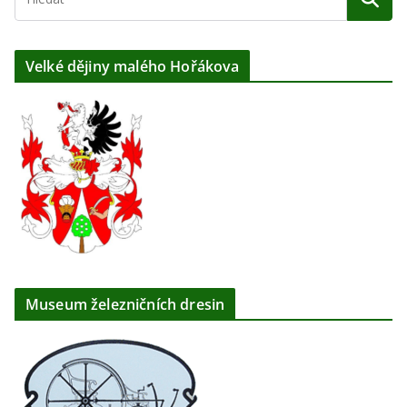
Velké dějiny malého Hořákova
Museum železničních dresin