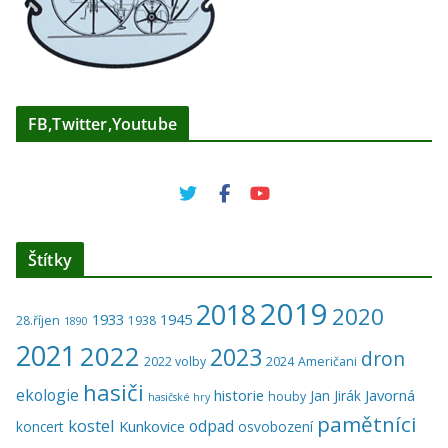
FB,Twitter,Youtube
Štítky
2019
2018
2020
1933
1945
28.říjen
1938
1890
2021
2022
2023
dron
2022 volby
2024
Američani
hasiči
ekologie
historie
Javorná
Jan Jirák
houby
hasičské hry
pamětníci
kostel
odpad
Kunkovice
koncert
osvobození