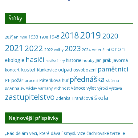
Štítky
2019
2018
2020
1933
1945
28.říjen
1938
1890
2021
2022
2023
dron
2022 volby
2024
Američani
hasiči
ekologie
historie
Javorná
Jan Jirák
houby
hasičské hry
pamětníci
kostel
odpad
Kunkovice
koncert
osvobození
přednáška
PF
požár
Páteříkova huť
procesí
sklárna
výlet
Vánoce
sv.Anna
sv. Václav
varhany
vrchnost
výročí
výstava
zastupitelstvo
škola
Zdenka Hranáčová
Nejnovější příspěvky
„Rád dělám věci, které dávají smysl. Vize čachrovské tvrze je