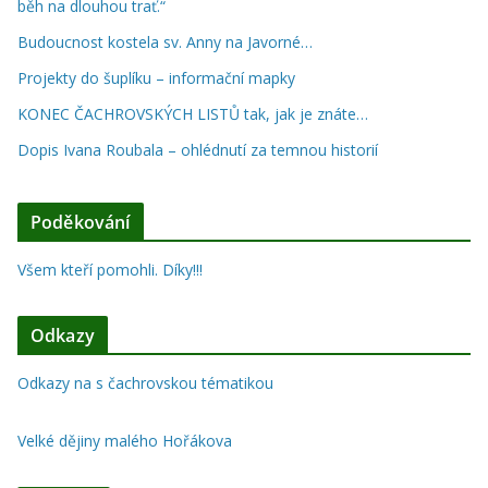
běh na dlouhou trať.“
Budoucnost kostela sv. Anny na Javorné…
Projekty do šuplíku – informační mapky
KONEC ČACHROVSKÝCH LISTŮ tak, jak je znáte…
Dopis Ivana Roubala – ohlédnutí za temnou historií
Poděkování
Všem kteří pomohli. Díky!!!
Odkazy
Odkazy na s čachrovskou tématikou
Velké dějiny malého Hořákova