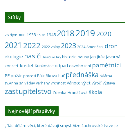
Štítky
2019
2018
2020
1933
1945
28.říjen
1938
1890
2021
2022
2023
dron
2022 volby
2024
Američani
hasiči
ekologie
historie
Javorná
Jan Jirák
houby
hasičské hry
pamětníci
kostel
odpad
Kunkovice
koncert
osvobození
přednáška
PF
požár
Páteříkova huť
procesí
sklárna
výlet
Vánoce
sv.Anna
sv. Václav
varhany
vrchnost
výročí
výstava
zastupitelstvo
škola
Zdenka Hranáčová
Nejnovější příspěvky
„Rád dělám věci, které dávají smysl. Vize čachrovské tvrze je