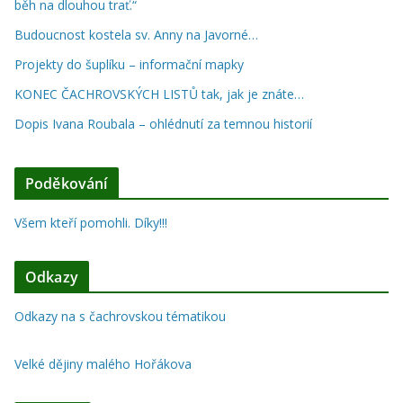
běh na dlouhou trať.“
Budoucnost kostela sv. Anny na Javorné…
Projekty do šuplíku – informační mapky
KONEC ČACHROVSKÝCH LISTŮ tak, jak je znáte…
Dopis Ivana Roubala – ohlédnutí za temnou historií
Poděkování
Všem kteří pomohli. Díky!!!
Odkazy
Odkazy na s čachrovskou tématikou
Velké dějiny malého Hořákova