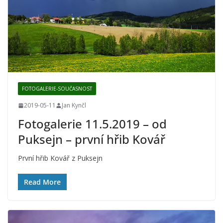
FOTOGALERIE-SOUČASNOST
2019-05-11
Jan Kynčl
Fotogalerie 11.5.2019 – od
Puksejn – první hřib Kovář
První hřib Kovář z Puksejn
Read More