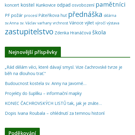
pamětníci
kostel
odpad
Kunkovice
koncert
osvobození
přednáška
PF
požár
Páteříkova huť
procesí
sklárna
výlet
Vánoce
sv.Anna
sv. Václav
varhany
vrchnost
výročí
výstava
zastupitelstvo
škola
Zdenka Hranáčová
Nejnovější příspěvky
„Rád dělám věci, které dávají smysl. Vize čachrovské tvrze je
běh na dlouhou trať.“
Budoucnost kostela sv. Anny na Javorné…
Projekty do šuplíku – informační mapky
KONEC ČACHROVSKÝCH LISTŮ tak, jak je znáte…
Dopis Ivana Roubala – ohlédnutí za temnou historií
Poděkování