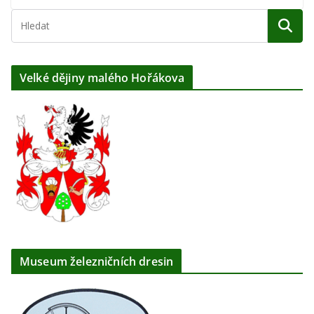
Velké dějiny malého Hořákova
Museum železničních dresin