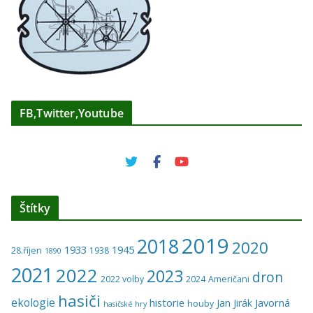
FB,Twitter,Youtube
Štítky
2019
2018
2020
1933
1945
28.říjen
1938
1890
2021
2022
2023
dron
2022 volby
2024
Američani
hasiči
ekologie
historie
Javorná
Jan Jirák
houby
hasičské hry