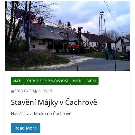
AKCE
FOTOGALERIE-SOUČASNOST
HASIČI
VIDEA
2019-04-30
Jan Kynčl
Stavění Májky v Čachrově
Hasiči staví Májku na Čachrově
Read More