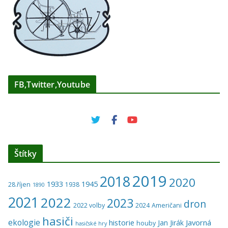
FB,Twitter,Youtube
Štítky
2019
2018
2020
1933
1945
28.říjen
1938
1890
2021
2022
2023
dron
2022 volby
2024
Američani
hasiči
ekologie
historie
Javorná
Jan Jirák
houby
hasičské hry