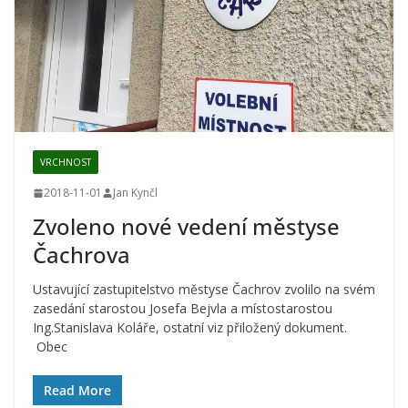
VRCHNOST
2018-11-01
Jan Kynčl
Zvoleno nové vedení městyse
Čachrova
Ustavující zastupitelstvo městyse Čachrov zvolilo na svém
zasedání starostou Josefa Bejvla a místostarostou
Ing.Stanislava Koláře, ostatní viz přiložený dokument.
Obec
Read More