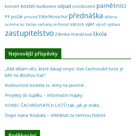
pamětníci
kostel
odpad
Kunkovice
koncert
osvobození
přednáška
PF
požár
Páteříkova huť
procesí
sklárna
výlet
Vánoce
sv.Anna
sv. Václav
varhany
vrchnost
výročí
výstava
zastupitelstvo
škola
Zdenka Hranáčová
Nejnovější příspěvky
„Rád dělám věci, které dávají smysl. Vize čachrovské tvrze je
běh na dlouhou trať.“
Budoucnost kostela sv. Anny na Javorné…
Projekty do šuplíku – informační mapky
KONEC ČACHROVSKÝCH LISTŮ tak, jak je znáte…
Dopis Ivana Roubala – ohlédnutí za temnou historií
Poděkování