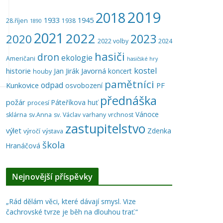
2019
2018
1933
1945
28.říjen
1938
1890
2021
2022
2023
2020
2022 volby
2024
hasiči
dron
ekologie
Američani
hasičské hry
kostel
historie
Javorná
Jan Jirák
koncert
houby
pamětníci
odpad
Kunkovice
PF
osvobození
přednáška
požár
Páteříkova huť
procesí
Vánoce
sklárna
sv.Anna
sv. Václav
varhany
vrchnost
zastupitelstvo
výlet
Zdenka
výročí
výstava
škola
Hranáčová
Nejnovější příspěvky
„Rád dělám věci, které dávají smysl. Vize
čachrovské tvrze je běh na dlouhou trať.“