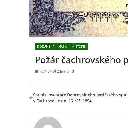
DOKUMENT
HASIČI
HISTORIE
Požár čachrovského 
1904-04-01
Jan Kynčl
Soupis inventáře Dobrovolného hasičského spo
v Čachrově ke dni 19.září 1894