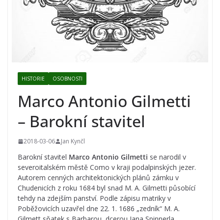
HISTORIE
OSOBNOSTI
Marco Antonio Gilmetti
– Barokní stavitel
2018-03-06
Jan Kynčl
Barokní stavitel
Marco Antonio Gilmetti
se narodil v
severoitalském městě Como v kraji podalpinských jezer.
Autorem cenných architektonických plánů zámku v
Chudenicích z roku 1684 byl snad M. A. Gilmetti působící
tehdy na zdejším panství. Podle zápisu matriky v
Poběžovicích uzavřel dne 22. 1. 1686 „zedník“ M. A.
Gilmett sňatek s Barbarou, dcerou Jana Spinnerla,