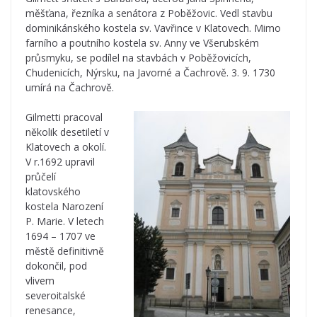
měšťana, řezníka a senátora z Poběžovic. Vedl stavbu
dominikánského kostela sv. Vavřince v Klatovech. Mimo
farního a poutního kostela sv. Anny ve Všerubském
průsmyku, se podílel na stavbách v Poběžovicích,
Chudenicích, Nýrsku, na Javorné a Čachrově. 3. 9. 1730
umírá na Čachrově.
Gilmetti pracoval
několik desetiletí v
Klatovech a okolí.
V r.1692 upravil
průčelí
klatovského
kostela Narození
P. Marie. V letech
1694 – 1707 ve
městě definitivně
dokončil, pod
vlivem
severoitalské
renesance,