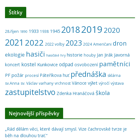
Štítky
2019
2018
2020
1933
1945
28.říjen
1938
1890
2021
2022
2023
dron
2022 volby
2024
Američani
hasiči
ekologie
historie
Javorná
Jan Jirák
houby
hasičské hry
pamětníci
kostel
odpad
Kunkovice
koncert
osvobození
přednáška
PF
požár
Páteříkova huť
procesí
sklárna
výlet
Vánoce
sv.Anna
sv. Václav
varhany
vrchnost
výročí
výstava
zastupitelstvo
škola
Zdenka Hranáčová
Nejnovější příspěvky
„Rád dělám věci, které dávají smysl. Vize čachrovské tvrze je
běh na dlouhou trať.“