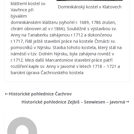
klášterní kostel sv.
Dominikánský kostel v Klatovech
Vavřince při
bývalém
dominikánském klášteru (vyhořel r. 1689, 1786 zrušen,
chrám obnoven až v r.1866). Souběžně s výstavbou sv.
Anny na Tanaberku zahájenou r.1712 a dokončenou
r.1717, řídil ještě stavební práce na kostele Čtrnácti sv.
pomocníků v Nýrsku. Stavba tohoto kostela, který stál na
náměstí v tzv. Dolním Nýrsku, byla zahájena rovněž v
r.1712. Mezi další Marcantoniovi stavební práce patří
rozšíření kaple sv. Anny v Javorné v letech 1718 – 1721 a
barokní úprava Čachrovského kostela
Historické pohlednice Čachrov
Historické pohlednice Zejbiš – Seewiesen – Javorná