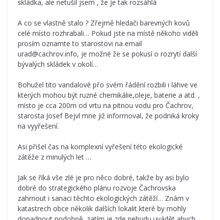
skládka, ale netušil jsem , že je tak rozsáhlá
A co se vlastně stalo ? Zřejmě hledači barevných kovů
celé místo rozhrabali… Pokud jste na místě někoho viděli
prosím oznamte to starostovi na email
urad@cachrov.info, je možné že se pokusí o rozrytí další
bývalých skládek v okolí…
Bohužel tito vandalové přo svém řádění rozbili i láhve ve
kterých mohou být ruzné chemikálie,oleje, baterie a atd. ,
místo je cca 200m od vrtu na pitnou vodu pro Čachrov,
starosta Josef Bejvl mne již informoval, že podniká kroky
na vyyřešení.
Asi přišel čas na komplexní vyřešení této ekologické
zátěže z minulých let …
Jak se říká vše zlé je pro něco dobré, takže by asi bylo
dobré do strategického plánu rozvoje Čachrovska
zahrnout i sanaci těchto ekologických zátěží… Znám v
katastrech obce několik dalších lokalit které by mohly
dopadnout podobně, zatím je zde nebudu uvádět abych