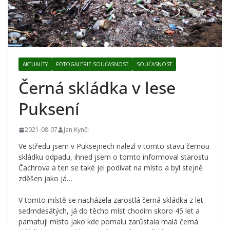
AKTUALITY
FOTOGALERIE-SOUČASNOST
SOUČASNOST
Černá skládka v lese
Puksení
2021-08-07
Jan Kynčl
Ve středu jsem v Puksejnech nalezl v tomto stavu černou
skládku odpadu, ihned jsem o tomto informoval starostu
Čachrova a ten se také jel podívat na místo a byl stejně
zděšen jako já…
V tomto místě se nacházela zarostlá černá skládka z let
sedmdesátých, já do těcho míst chodím skoro 45 let a
pamatuji místo jako kde pomalu zarůstala malá černá