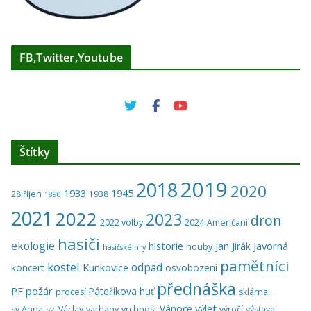
FB,Twitter,Youtube
Štítky
2019
2018
2020
1933
1945
28.říjen
1938
1890
2021
2022
2023
dron
2022 volby
2024
Američani
hasiči
ekologie
historie
Javorná
Jan Jirák
houby
hasičské hry
pamětníci
kostel
odpad
Kunkovice
koncert
osvobození
přednáška
PF
požár
Páteříkova huť
procesí
sklárna
výlet
Vánoce
sv.Anna
sv. Václav
varhany
vrchnost
výročí
výstava