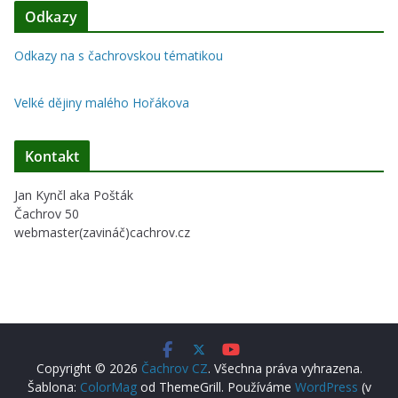
Odkazy
Odkazy na s čachrovskou tématikou
Velké dějiny malého Hořákova
Kontakt
Jan Kynčl aka Pošták
Čachrov 50
webmaster(zavináč)cachrov.cz
Copyright © 2026
Čachrov CZ
. Všechna práva vyhrazena.
Šablona:
ColorMag
od ThemeGrill. Používáme
WordPress
(v