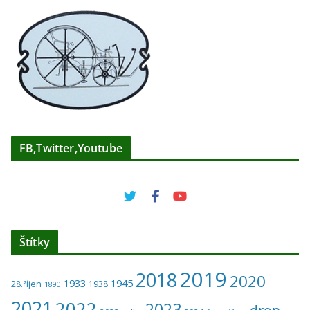
FB,Twitter,Youtube
Štítky
2019
2018
2020
1933
1945
28.říjen
1938
1890
2021
2022
2023