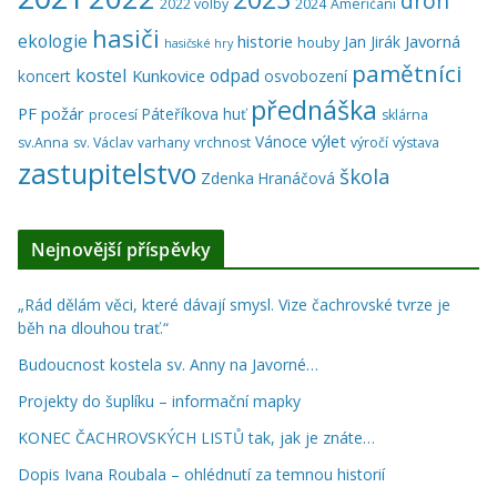
dron
2022 volby
2024
Američani
hasiči
ekologie
historie
Javorná
Jan Jirák
houby
hasičské hry
pamětníci
kostel
odpad
Kunkovice
koncert
osvobození
přednáška
PF
požár
Páteříkova huť
procesí
sklárna
výlet
Vánoce
sv.Anna
sv. Václav
varhany
vrchnost
výročí
výstava
zastupitelstvo
škola
Zdenka Hranáčová
Nejnovější příspěvky
„Rád dělám věci, které dávají smysl. Vize čachrovské tvrze je
běh na dlouhou trať.“
Budoucnost kostela sv. Anny na Javorné…
Projekty do šuplíku – informační mapky
KONEC ČACHROVSKÝCH LISTŮ tak, jak je znáte…
Dopis Ivana Roubala – ohlédnutí za temnou historií