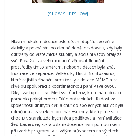
[SHOW SLIDESHOW]
Hlavním úkolem dotace bylo dětem dopřát společné
aktivity a poznávání po dlouhé době lockdownu, kdy byly
odtrženy od vrstevnické skupiny a sociální vazby braly za
své. Považuji za velmi moudré věnovat finanční
prostředky tímto směrem, neboť na dětech byla znát
frustrace ze separace. Velké díky Hnutí Brontosaurus,
které zajistilo finanční prostředky z dotace MŠMT a za
skvělou spolupráci s koordinátorkou
paní Pavelovou.
Díky i zastupitelstvu Městyse Čachrov, které nám dotací
pomohlo pokrýt provoz DK o prázdninách. Radost ze
společnosti druhých dětí a chuť do společných aktivit byla
odměnou a závazkem pro nás všechny, kteří jsme se o
chod DK starali. Zde bych ráda poděkovala Paní
Milušce
Šedlbauerové
, která byla nedocenitelným pomocníkem
při tvorbě programu a skvělým průvodcem na výletech.