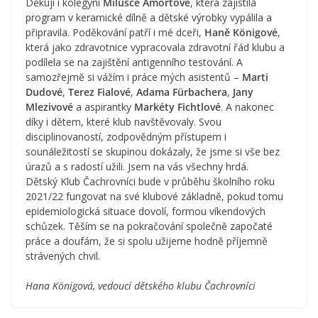
Děkuji i kolegyni
Milušce Amortové
, která zajistila
program v keramické dílně a dětské výrobky vypálila a
připravila. Poděkování patří i mé dceři,
Haně Königové
,
která jako zdravotnice vypracovala zdravotní řád klubu a
podílela se na zajištění antigenního testování. A
samozřejmě si vážím i práce mých asistentů –
Marti
Dudové
,
Terez Fialové
,
Adama Fürbachera
,
Jany
Mlezivové
a aspirantky
Markéty Fichtlové
. A nakonec
díky i dětem, které klub navštěvovaly. Svou
disciplinovaností, zodpovědným přístupem i
sounáležitostí se skupinou dokázaly, že jsme si vše bez
úrazů a s radostí užili. Jsem na vás všechny hrdá.
Dětský Klub Čachrovníci bude v průběhu školního roku
2021/22 fungovat na své klubové základně, pokud tomu
epidemiologická situace dovolí, formou víkendových
schůzek. Těším se na pokračování společně započaté
práce a doufám, že si spolu užijeme hodně příjemně
strávených chvil.
Hana Königová, vedoucí dětského klubu Čachrovníci