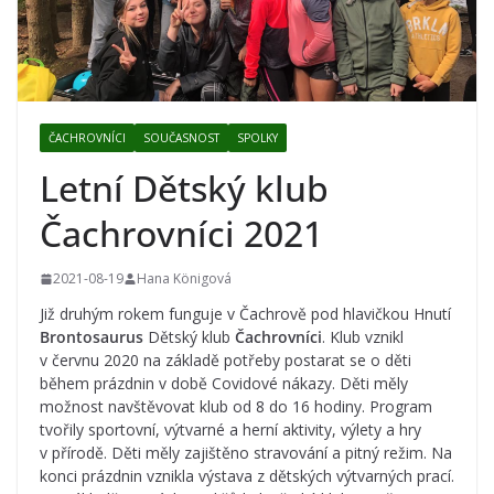
ČACHROVNÍCI
SOUČASNOST
SPOLKY
Letní Dětský klub
Čachrovníci 2021
2021-08-19
Hana Königová
Již druhým rokem funguje v Čachrově pod hlavičkou Hnutí
Brontosaurus
Dětský klub
Čachrovníci
. Klub vznikl
v červnu 2020 na základě potřeby postarat se o děti
během prázdnin v době Covidové nákazy. Děti měly
možnost navštěvovat klub od 8 do 16 hodiny. Program
tvořily sportovní, výtvarné a herní aktivity, výlety a hry
v přírodě. Děti měly zajištěno stravování a pitný režim. Na
konci prázdnin vznikla výstava z dětských výtvarných prací.