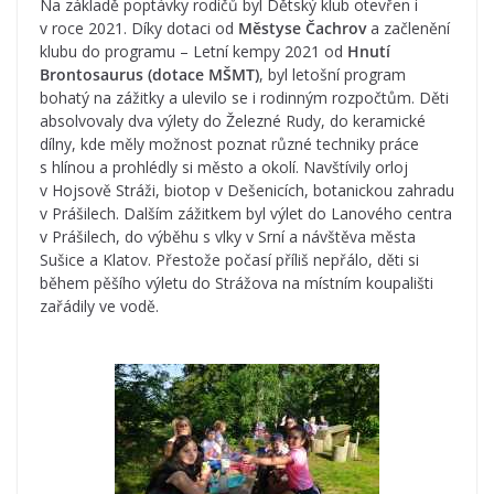
Na základě poptávky rodičů byl Dětský klub otevřen i
v roce 2021. Díky dotaci od
Městyse Čachrov
a začlenění
klubu do programu – Letní kempy 2021 od
Hnutí
Brontosaurus (dotace MŠMT)
, byl letošní program
bohatý na zážitky a ulevilo se i rodinným rozpočtům. Děti
absolvovaly dva výlety do Železné Rudy, do keramické
dílny, kde měly možnost poznat různé techniky práce
s hlínou a prohlédly si město a okolí. Navštívily orloj
v Hojsově Stráži, biotop v Dešenicích, botanickou zahradu
v Prášilech. Dalším zážitkem byl výlet do Lanového centra
v Prášilech, do výběhu s vlky v Srní a návštěva města
Sušice a Klatov. Přestože počasí příliš nepřálo, děti si
během pěšího výletu do Strážova na místním koupališti
zařádily ve vodě.