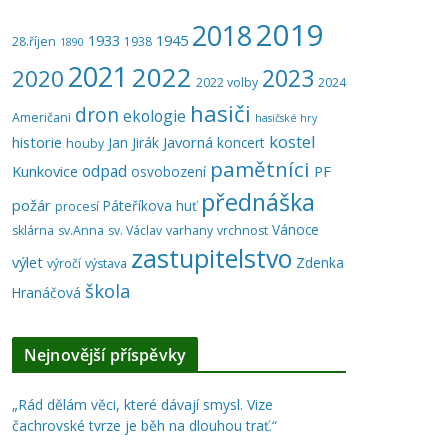
2019
2018
1933
1945
28.říjen
1938
1890
2021
2022
2023
2020
2022 volby
2024
hasiči
dron
ekologie
Američani
hasičské hry
kostel
historie
Javorná
Jan Jirák
koncert
houby
pamětníci
odpad
Kunkovice
PF
osvobození
přednáška
požár
Páteříkova huť
procesí
Vánoce
sklárna
sv.Anna
sv. Václav
varhany
vrchnost
zastupitelstvo
výlet
Zdenka
výročí
výstava
škola
Hranáčová
Nejnovější příspěvky
„Rád dělám věci, které dávají smysl. Vize
čachrovské tvrze je běh na dlouhou trať.“