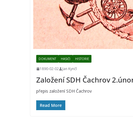
DOKUMENT
HASIČI
HISTORIE
1890-02-02
Jan Kynčl
Založení SDH Čachrov 2.úno
přepis založení SDH Čachrov
Read More