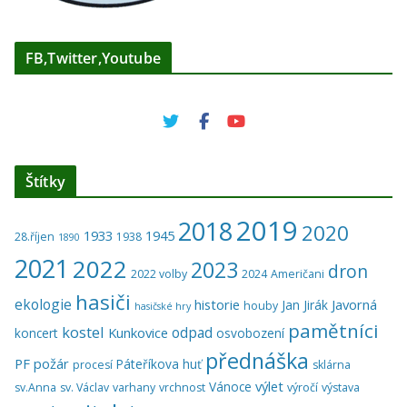
FB,Twitter,Youtube
Štítky
2019
2018
2020
1933
1945
28.říjen
1938
1890
2021
2022
2023
dron
2022 volby
2024
Američani
hasiči
ekologie
historie
Javorná
Jan Jirák
houby
hasičské hry
pamětníci
kostel
odpad
Kunkovice
koncert
osvobození
přednáška
PF
požár
Páteříkova huť
procesí
sklárna
výlet
Vánoce
sv.Anna
sv. Václav
varhany
vrchnost
výročí
výstava