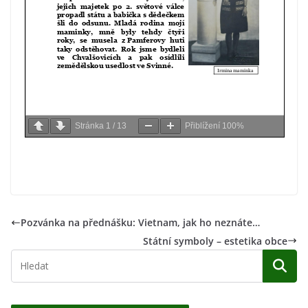
Stránka
1
/
13
Přiblížení
100%
Pozvánka na přednášku: Vietnam, jak ho neznáte…
Státní symboly – estetika obce