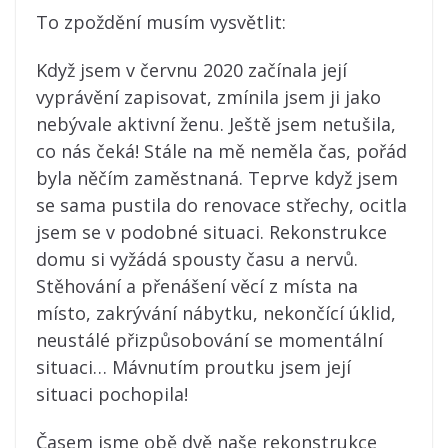
To zpoždění musím vysvětlit:
Když jsem v červnu 2020 začínala její
vyprávění zapisovat, zmínila jsem ji jako
nebývale aktivní ženu. Ještě jsem netušila,
co nás čeká! Stále na mě neměla čas, pořád
byla něčím zaměstnaná. Teprve když jsem
se sama pustila do renovace střechy, ocitla
jsem se v podobné situaci. Rekonstrukce
domu si vyžádá spousty času a nervů.
Stěhování a přenášení věcí z místa na
místo, zakrývání nábytku, nekončící úklid,
neustálé přizpůsobování se momentální
situaci… Mávnutím proutku jsem její
situaci pochopila!
Časem jsme obě dvě naše rekonstrukce