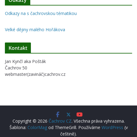
Odkazy na s čachrovskou tématikou
Velké dějiny malého Hořákova
Kontakt
Jan Kynčl aka Pošták
Čachrov 50
webmaster(zavináč)cachrov.cz
Copyright © 2026
Čachrov CZ
. Všechna práva vyhrazena.
Šablona:
ColorMag
od ThemeGrill. Používáme
WordPress
(v
češtině).